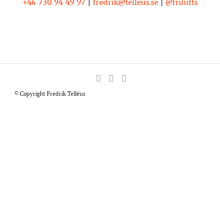
+46 730 94 49 97
|
fredrik@telleus.se
|
@frilufts
© Copyright Fredrik Telléus